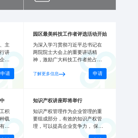
园区最美科技工作者评选活动开始啦
、主
为深入学习贯彻习近平总书记在
行讲
两院院士大会上的重要讲话精
企业
神，激励广大科技工作者抢占先
问
机、迎难而上，肩负起建设世界
申请
申请
了解更多信息
科技强国的历史重任，近日，中
央宣传部、科技部、中国科协在
北京向全社会公开发布张弥曼等1
0位“最美科技工作者”的先进事
中
知识产权讲座即将举行
迹。
工积
知识产权管理作为企业管理的重
种载
要组成部分，有效的知识产权管
有关
理，可以提高企业竞争力， 保持
急部
企业知识产权战略优势。知识产