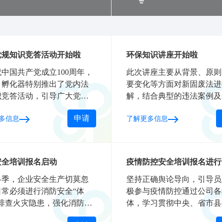
党规知识竞答活动开始啦
环保知识讲座开始啦
中国共产党成立100周年，
此次讲座主要从背景、原则
，孵化器特别推出了党内法
要变化等方面对新固废法进
识竞答活动，引导广大党员
解，结合典型的违法案例及
带头尊规学规守规用规，进
日常生产中容易忽略的环保
申请
多信息
了解更多信息
强化党章党规党纪意识。
题。
安全培训报名启动
疫情防控安全培训报名进行
冬季，企业安全生产切莫忽
坚持正确舆论导向，引导员
日常必须进行消防安全“体
极参与疫情防控通过公司各
，排查火灾隐患，强化消防安
体，学习贯彻中央、省市县
理。这些企业消防安全知
疫情防控会议精神和公司紧