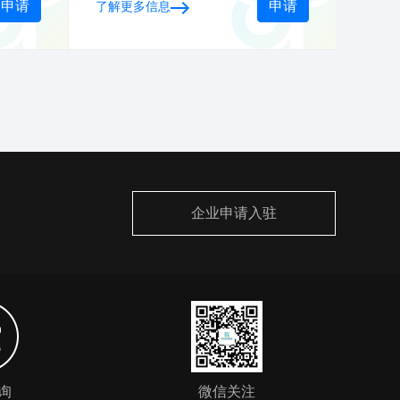
申请
申请
了解更多信息
知识
权的有效管理不仅涉及到企 业获
疫情
得发明、商标、外观设计或版权
的保护,同样涉及企业对知识产权
的商业运 作能力、市场开发能
力、技术利用能力、知识产权增
值能力。企业知识产权管理 水平
的高低可以直接反应企业管理水
平。
企业申请入驻
询
微信关注