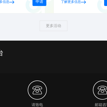
申请
多信息
了解更多信息
你必须知道！
署强调会议精神，开展疫情
的科普教育，深刻认识做好
防控的重要性。
更多活动
台
请致电
邮箱咨