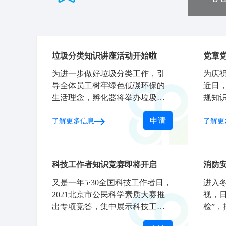
垃圾分类知识讲座活动开始啦
党章
为进一步做好垃圾分类工作，引
为庆祝
导全体员工树牢绿色低碳环保的
近日
生活理念，孵化器将举办垃圾分
规知
类知识讲座。
干部
申请
了解更多信息
了解更
一步
科技工作者知识竞赛即将开启
消防
又是一年5·30全国科技工作者日，
进入
2021北京市公民科学素质大赛推
视，
出专项竞答，集中展示科技工作
检”
者的科研成就，彰显科学家精
全管